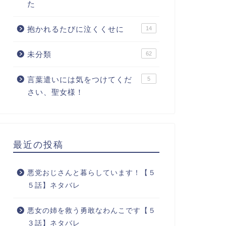
た
抱かれるたびに泣くくせに
14
未分類
62
言葉遣いには気をつけてくだ
5
さい、聖女様！
最近の投稿
悪党おじさんと暮らしています！【５
５話】ネタバレ
悪女の姉を救う勇敢なわんこです【５
３話】ネタバレ