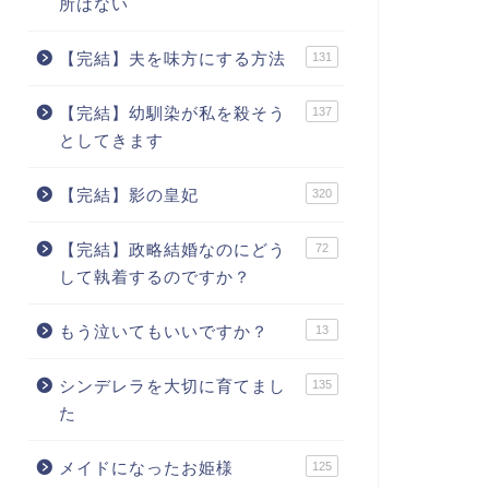
所はない
【完結】夫を味方にする方法
131
【完結】幼馴染が私を殺そう
137
としてきます
【完結】影の皇妃
320
【完結】政略結婚なのにどう
72
して執着するのですか？
もう泣いてもいいですか？
13
シンデレラを大切に育てまし
135
た
メイドになったお姫様
125