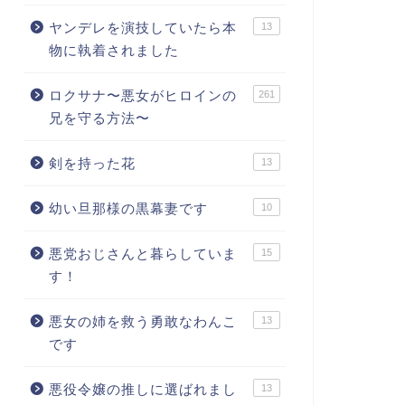
ヤンデレを演技していたら本
13
物に執着されました
ロクサナ〜悪女がヒロインの
261
兄を守る方法〜
剣を持った花
13
幼い旦那様の黒幕妻です
10
悪党おじさんと暮らしていま
15
す！
悪女の姉を救う勇敢なわんこ
13
です
悪役令嬢の推しに選ばれまし
13