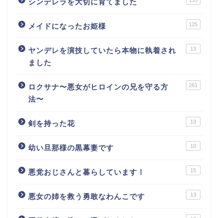
135
シンデレラを大切に育てました
125
メイドになったお姫様
13
ヤンデレを演技していたら本物に執着され
ました
261
ロクサナ〜悪女がヒロインの兄を守る方
法〜
13
剣を持った花
10
幼い旦那様の黒幕妻です
15
悪党おじさんと暮らしています！
13
悪女の姉を救う勇敢なわんこです