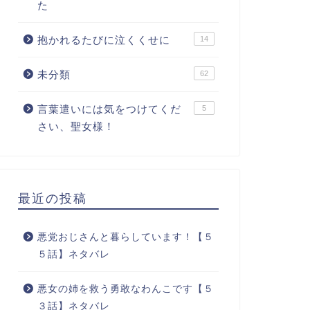
た
抱かれるたびに泣くくせに
14
未分類
62
言葉遣いには気をつけてくだ
5
さい、聖女様！
最近の投稿
悪党おじさんと暮らしています！【５
５話】ネタバレ
悪女の姉を救う勇敢なわんこです【５
３話】ネタバレ