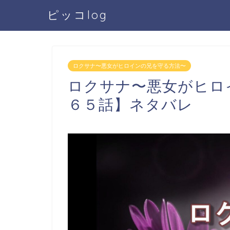
ピッコlog
ロクサナ〜悪女がヒロインの兄を守る方法〜
ロクサナ〜悪女がヒロ
６５話】ネタバレ