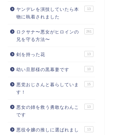
ヤンデレを演技していたら本
13
物に執着されました
ロクサナ〜悪女がヒロインの
261
兄を守る方法〜
剣を持った花
13
幼い旦那様の黒幕妻です
10
悪党おじさんと暮らしていま
15
す！
悪女の姉を救う勇敢なわんこ
13
です
悪役令嬢の推しに選ばれまし
13