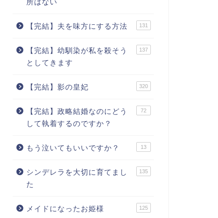
所はない
【完結】夫を味方にする方法
131
【完結】幼馴染が私を殺そう
137
としてきます
【完結】影の皇妃
320
【完結】政略結婚なのにどう
72
して執着するのですか？
もう泣いてもいいですか？
13
シンデレラを大切に育てまし
135
た
メイドになったお姫様
125