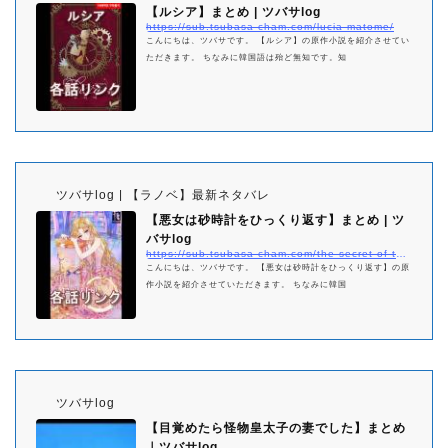
【ルシア】まとめ | ツバサlog
https://sub.tsubasa-cham.com/lucia-matome/
こんにちは、ツバサです。 【ルシア】の原作小説を紹介させてい
ただきます。 ちなみに韓国語は殆ど無知です。知
ツバサlog | 【ラノベ】最新ネタバレ
【悪女は砂時計をひっくり返す】まとめ | ツ
バサlog
https://sub.tsubasa-cham.com/the-secret-of-the-hourglass-matome/
こんにちは、ツバサです。 【悪女は砂時計をひっくり返す】の原
作小説を紹介させていただきます。 ちなみに韓国
ツバサlog
【目覚めたら怪物皇太子の妻でした】まとめ
｜ツバサlog