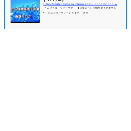
https://sub.tsubasa-cham.com/i-became-the-wife-of-the-monstrous-crown-prince-matome/
こんにちは、ツバサです。 【目覚めたら怪物皇太子の妻でし
た】を紹介させていただきます。 ネタ