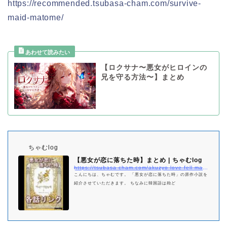
https://recommended.tsubasa-cham.com/survive-
maid-matome/
【ロクサナ〜悪女がヒロインの
兄を守る方法〜】まとめ
ちゃむlog
【悪女が恋に落ちた時】まとめ | ちゃむlog
https://tsubasa-cham.com/akuzyo-love-fell-matome
こんにちは、ちゃむです。 「悪女が恋に落ちた時」の原作小説を
紹介させていただきます。 ちなみに韓国語は殆ど