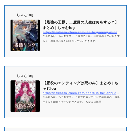
ちゃむlog
【最強の王様、二度目の人生は何をする？】
まとめ | ちゃむlog
https://tsubasa-cham.com/the-beginning-after-the-end-netabare-matome
こんにちは、ちゃむです。 「最強の王様、二度目の人生は何をす
る？」の原作小説を紹介させていただきます。
ちゃむlog
【悪役のエンディングは死のみ】まとめ | ち
ゃむlog
https://tsubasa-cham.com/death-is-the-only-ending-for-the-villainess-matome
こんにちは、ちゃむです。 「悪役のエンディングは死のみ」の原
作小説を紹介させていただきます。 ちなみに韓国