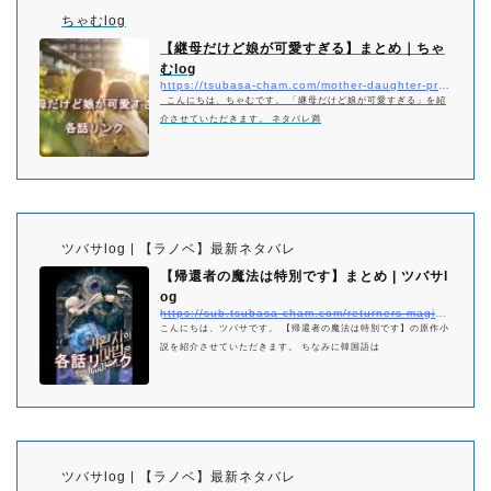
ちゃむlog
【継母だけど娘が可愛すぎる】まとめ｜ちゃ
むlog
https://tsubasa-cham.com/mother-daughter-pretty-matome
こんにちは、ちゃむです。 「継母だけど娘が可愛すぎる」を紹
介させていただきます。 ネタバレ満
ツバサlog | 【ラノベ】最新ネタバレ
【帰還者の魔法は特別です】まとめ | ツバサl
og
https://sub.tsubasa-cham.com/returners-magic-should-be-specia-matome/
こんにちは、ツバサです。 【帰還者の魔法は特別です】の原作小
説を紹介させていただきます。 ちなみに韓国語は
ツバサlog | 【ラノベ】最新ネタバレ