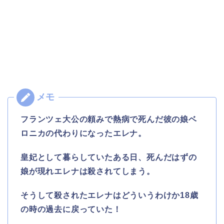
フランツェ大公の頼みで熱病で死んだ彼の娘ベ
ロニカの代わりになったエレナ。
皇妃として暮らしていたある日、死んだはずの
娘が現れエレナは殺されてしまう。
そうして殺されたエレナはどういうわけか18歳
の時の過去に戻っていた！