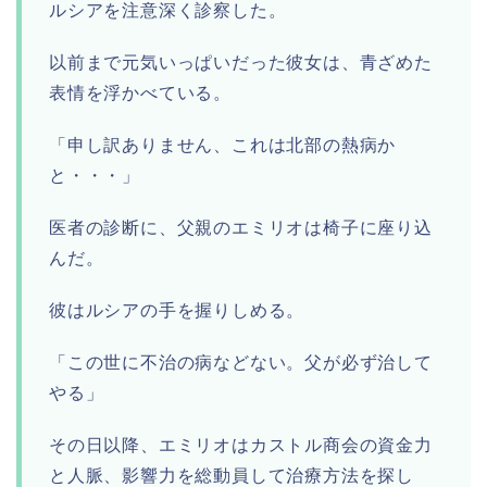
ルシアを注意深く診察した。
以前まで元気いっぱいだった彼女は、青ざめた
表情を浮かべている。
「申し訳ありません、これは北部の熱病か
と・・・」
医者の診断に、父親のエミリオは椅子に座り込
んだ。
彼はルシアの手を握りしめる。
「この世に不治の病などない。父が必ず治して
やる」
その日以降、エミリオはカストル商会の資金力
と人脈、影響力を総動員して治療方法を探し