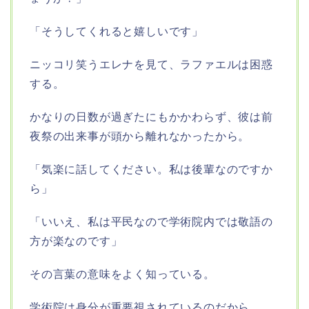
「そうしてくれると嬉しいです」
ニッコリ笑うエレナを見て、ラファエルは困惑
する。
かなりの日数が過ぎたにもかかわらず、彼は前
夜祭の出来事が頭から離れなかったから。
「気楽に話してください。私は後輩なのですか
ら」
「いいえ、私は平民なので学術院内では敬語の
方が楽なのです」
その言葉の意味をよく知っている。
学術院は身分が重要視されているのだから。