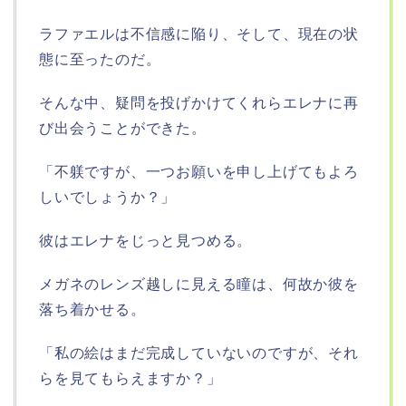
ラファエルは不信感に陥り、そして、現在の状
態に至ったのだ。
そんな中、疑問を投げかけてくれらエレナに再
び出会うことができた。
「不躾ですが、一つお願いを申し上げてもよろ
しいでしょうか？」
彼はエレナをじっと見つめる。
メガネのレンズ越しに見える瞳は、何故か彼を
落ち着かせる。
「私の絵はまだ完成していないのですが、それ
らを見てもらえますか？」