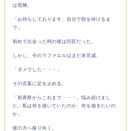
は危険。
「お待ちしております。自分で殻を砕けるま
で」
初めて出会った時の彼は巨匠だった。
しかし、今のラファエルはまだ未完成。
「ダメでした・・・」
その言葉に足を止める。
「前夜祭からこれまで・・・。悩み続けまし
た。私は何を描いていたのか、何を描きたいの
か」
彼の方へ振り向く。