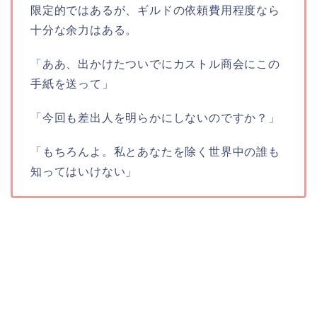
限定的ではあるが、ギルドの依頼費用程度なら
十分な余力はある。
「ああ、出かけたついでにカストル商会にこの
手紙を送って」
「今回も差出人を明らかにしないのですか？」
「もちろんよ。私とあなたを除く世界中の誰も
知ってはいけない」