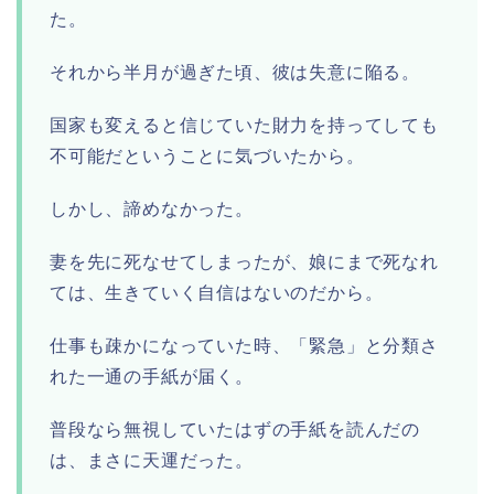
た。
それから半月が過ぎた頃、彼は失意に陥る。
国家も変えると信じていた財力を持ってしても
不可能だということに気づいたから。
しかし、諦めなかった。
妻を先に死なせてしまったが、娘にまで死なれ
ては、生きていく自信はないのだから。
仕事も疎かになっていた時、「緊急」と分類さ
れた一通の手紙が届く。
普段なら無視していたはずの手紙を読んだの
は、まさに天運だった。