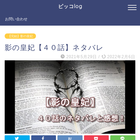
ピッコlog
お問い合わせ
【完結】影の皇妃
影の皇妃【４０話】ネタバレ
2021年5月29日
/
2022年2月6日