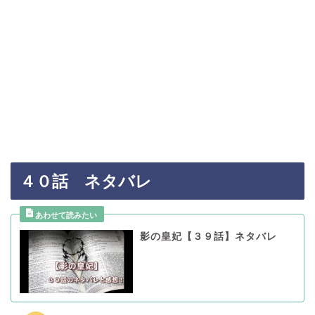
４０話 ネタバレ
影の皇妃【３９話】ネタバレ