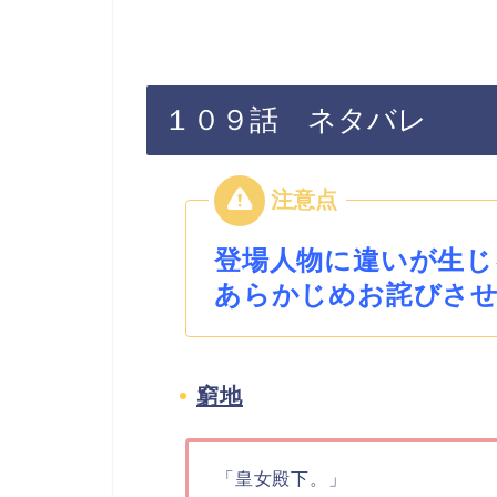
１０９話 ネタバレ
登場人物に違いが生じ
あらかじめお詫びさ
窮地
「皇女殿下。」