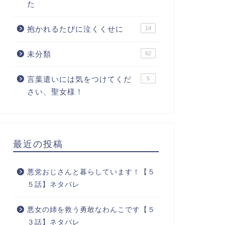
た
抱かれるたびに泣くくせに
14
未分類
62
言葉遣いには気をつけてくだ
5
さい、聖女様！
最近の投稿
悪党おじさんと暮らしています！【５
５話】ネタバレ
悪女の姉を救う勇敢なわんこです【５
３話】ネタバレ