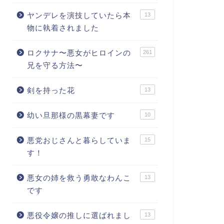
ヤンデレを演技していたら本
13
物に執着されました
ロクサナ〜悪女がヒロインの
261
兄を守る方法〜
剣を持った花
13
幼い旦那様の黒幕妻です
10
悪党おじさんと暮らしていま
15
す！
悪女の姉を救う勇敢なわんこ
13
です
悪役令嬢の推しに選ばれまし
13