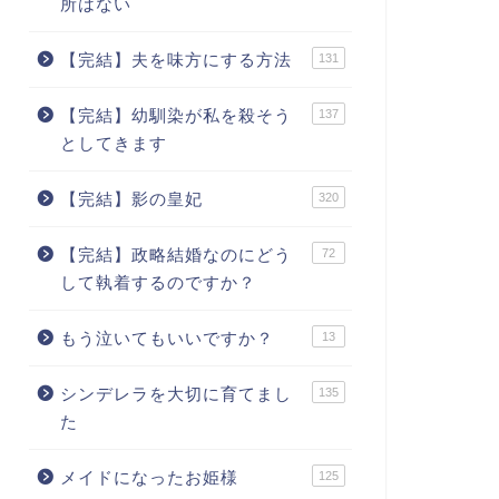
所はない
【完結】夫を味方にする方法
131
【完結】幼馴染が私を殺そう
137
としてきます
【完結】影の皇妃
320
【完結】政略結婚なのにどう
72
して執着するのですか？
もう泣いてもいいですか？
13
シンデレラを大切に育てまし
135
た
メイドになったお姫様
125