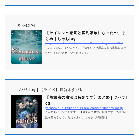
ちゃむlog
【セイレン〜悪党と契約家族になった〜】ま
とめ｜ちゃむlog
https://tsubasa-cham.com/becoming-the-villains-family-matome
こんにちは、ちゃむです。 「セイレン〜悪党と契約家族になっ
た〜」を紹介させていただきます。
ツバサlog | 【ラノベ】最新ネタバレ
【帰還者の魔法は特別です】まとめ | ツバサl
og
https://sub.tsubasa-cham.com/returners-magic-should-be-specia-matome/
こんにちは、ツバサです。 【帰還者の魔法は特別です】の原作小
説を紹介させていただきます。 ちなみに韓国語は