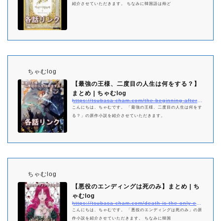
紹介させていただきます。 ちなみに韓国語は殆ど
ちゃむlog
【最強の王様、二度目の人生は何をする？】
まとめ | ちゃむlog
https://tsubasa-cham.com/the-beginning-after-the-end-netabare-matome
こんにちは、ちゃむです。 「最強の王様、二度目の人生は何をす
る？」の原作小説を紹介させていただきます。
ちゃむlog
【悪役のエンディングは死のみ】まとめ | ち
ゃむlog
https://tsubasa-cham.com/death-is-the-only-ending-for-the-villainess-matome
こんにちは、ちゃむです。 「悪役のエンディングは死のみ」の原
作小説を紹介させていただきます。 ちなみに韓国