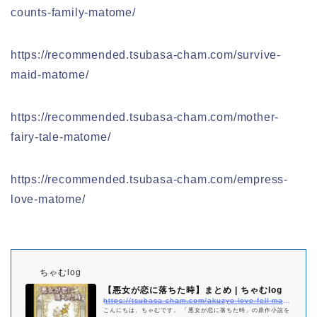
counts-family-matome/
https://recommended.tsubasa-cham.com/survive-
maid-matome/
https://recommended.tsubasa-cham.com/mother-
fairy-tale-matome/
https://recommended.tsubasa-cham.com/empress-
love-matome/
ちゃむlog
【悪女が恋に落ちた時】まとめ | ちゃむlog
https://tsubasa-cham.com/akuzyo-love-fell-matome
こんにちは、ちゃむです。 「悪女が恋に落ちた時」の原作小説を