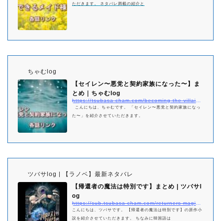
ただきます。 ネタバレ満載の紹介と
ちゃむlog
【セイレン〜悪党と契約家族になった〜】ま
とめ｜ちゃむlog
https://tsubasa-cham.com/becoming-the-villains-family-matome
こんにちは、ちゃむです。 「セイレン〜悪党と契約家族になっ
た〜」を紹介させていただきます。
ツバサlog | 【ラノベ】最新ネタバレ
【帰還者の魔法は特別です】まとめ | ツバサl
og
https://sub.tsubasa-cham.com/returners-magic-should-be-specia-matome/
こんにちは、ツバサです。 【帰還者の魔法は特別です】の原作小
説を紹介させていただきます。 ちなみに韓国語は