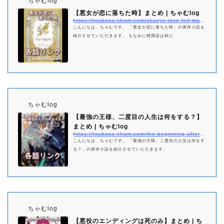
ちゃむlog
【悪女が恋に落ちた時】まとめ | ちゃむlog
https://tsubasa-cham.com/akuzyo-love-fell-matome
こんにちは、ちゃむです。 「悪女が恋に落ちた時」の原作小説を
紹介させていただきます。 ちなみに韓国語は殆ど
ちゃむlog
【最強の王様、二度目の人生は何をする？】
まとめ | ちゃむlog
https://tsubasa-cham.com/the-beginning-after-the-end-netabare-matome
こんにちは、ちゃむです。 「最強の王様、二度目の人生は何をす
る？」の原作小説を紹介させていただきます。
ちゃむlog
【悪役のエンディングは死のみ】まとめ | ち