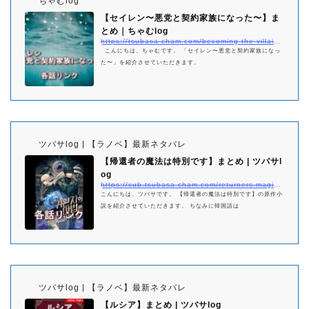
ちゃむlog
【セイレン〜悪党と契約家族になった〜】ま
とめ｜ちゃむlog
https://tsubasa-cham.com/becoming-the-villains-family-matome
こんにちは、ちゃむです。 「セイレン〜悪党と契約家族になっ
た〜」を紹介させていただきます。
ツバサlog | 【ラノベ】最新ネタバレ
【帰還者の魔法は特別です】まとめ | ツバサl
og
https://sub.tsubasa-cham.com/returners-magic-should-be-specia-matome/
こんにちは、ツバサです。 【帰還者の魔法は特別です】の原作小
説を紹介させていただきます。 ちなみに韓国語は
ツバサlog | 【ラノベ】最新ネタバレ
【ルシア】まとめ | ツバサlog