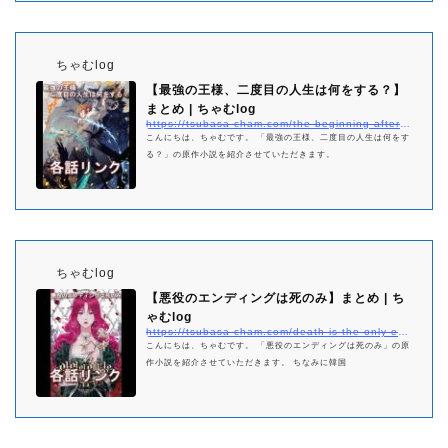
ちゃむlog
【最強の王様、二度目の人生は何をする？】
まとめ | ちゃむlog
https://tsubasa-cham.com/the-beginning-after-the-end-netabare-matome
こんにちは、ちゃむです。 「最強の王様、二度目の人生は何をす
る？」の原作小説を紹介させていただきます。
ちゃむlog
【悪役のエンディングは死のみ】まとめ | ち
ゃむlog
https://tsubasa-cham.com/death-is-the-only-ending-for-the-villainess-matome
こんにちは、ちゃむです。 「悪役のエンディングは死のみ」の原
作小説を紹介させていただきます。 ちなみに韓国