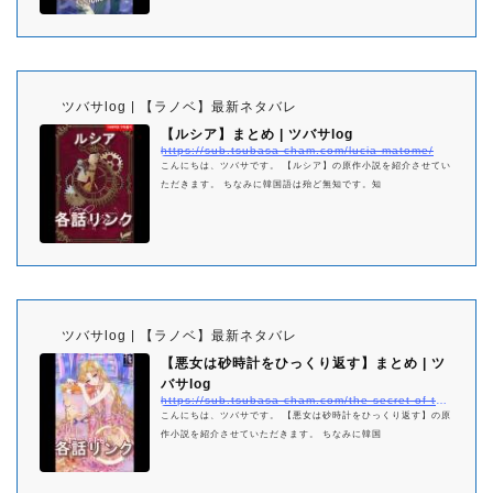
ツバサlog | 【ラノベ】最新ネタバレ
【ルシア】まとめ | ツバサlog
https://sub.tsubasa-cham.com/lucia-matome/
こんにちは、ツバサです。 【ルシア】の原作小説を紹介させてい
ただきます。 ちなみに韓国語は殆ど無知です。知
ツバサlog | 【ラノベ】最新ネタバレ
【悪女は砂時計をひっくり返す】まとめ | ツ
バサlog
https://sub.tsubasa-cham.com/the-secret-of-the-hourglass-matome/
こんにちは、ツバサです。 【悪女は砂時計をひっくり返す】の原
作小説を紹介させていただきます。 ちなみに韓国