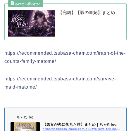
【完結】【影の皇妃】まとめ
https://recommended.tsubasa-cham.com/trash-of-the-
counts-family-matome/
https://recommended.tsubasa-cham.com/survive-
maid-matome/
ちゃむlog
【悪女が恋に落ちた時】まとめ | ちゃむlog
https://tsubasa-cham.com/akuzyo-love-fell-matome