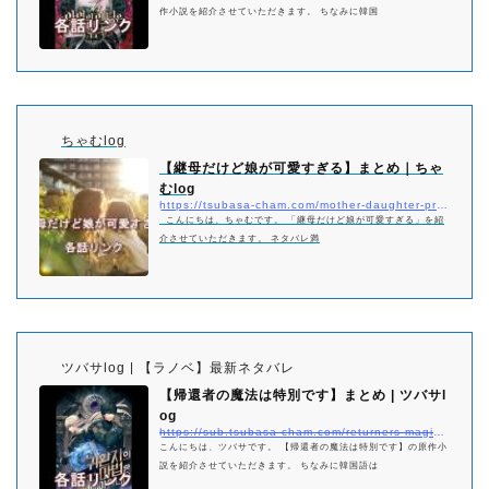
作小説を紹介させていただきます。 ちなみに韓国
ちゃむlog
【継母だけど娘が可愛すぎる】まとめ｜ちゃ
むlog
https://tsubasa-cham.com/mother-daughter-pretty-matome
こんにちは、ちゃむです。 「継母だけど娘が可愛すぎる」を紹
介させていただきます。 ネタバレ満
ツバサlog | 【ラノベ】最新ネタバレ
【帰還者の魔法は特別です】まとめ | ツバサl
og
https://sub.tsubasa-cham.com/returners-magic-should-be-specia-matome/
こんにちは、ツバサです。 【帰還者の魔法は特別です】の原作小
説を紹介させていただきます。 ちなみに韓国語は