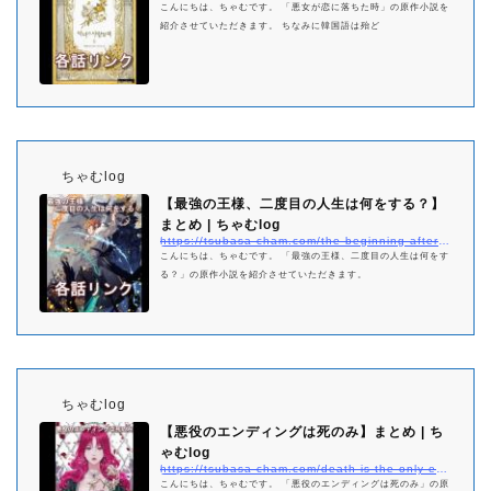
こんにちは、ちゃむです。 「悪女が恋に落ちた時」の原作小説を
紹介させていただきます。 ちなみに韓国語は殆ど
ちゃむlog
【最強の王様、二度目の人生は何をする？】
まとめ | ちゃむlog
https://tsubasa-cham.com/the-beginning-after-the-end-netabare-matome
こんにちは、ちゃむです。 「最強の王様、二度目の人生は何をす
る？」の原作小説を紹介させていただきます。
ちゃむlog
【悪役のエンディングは死のみ】まとめ | ち
ゃむlog
https://tsubasa-cham.com/death-is-the-only-ending-for-the-villainess-matome
こんにちは、ちゃむです。 「悪役のエンディングは死のみ」の原