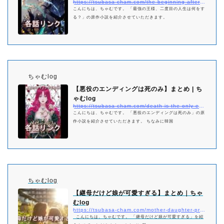
https://tsubasa-cham.com/the-beginning-after-the-end-netabare-matome
こんにちは、ちゃむです。 「最強の王様、二度目の人生は何をす
る？」の原作小説を紹介させていただきます。
ちゃむlog
【悪役のエンディングは死のみ】まとめ | ち
ゃむlog
https://tsubasa-cham.com/death-is-the-only-ending-for-the-villainess-matome
こんにちは、ちゃむです。 「悪役のエンディングは死のみ」の原
作小説を紹介させていただきます。 ちなみに韓国
ちゃむlog
【継母だけど娘が可愛すぎる】まとめ｜ちゃ
むlog
https://tsubasa-cham.com/mother-daughter-pretty-matome
こんにちは、ちゃむです。 「継母だけど娘が可愛すぎる」を紹