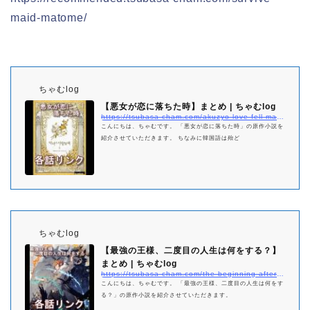
maid-matome/
ちゃむlog
【悪女が恋に落ちた時】まとめ | ちゃむlog
https://tsubasa-cham.com/akuzyo-love-fell-matome
こんにちは、ちゃむです。 「悪女が恋に落ちた時」の原作小説を
紹介させていただきます。 ちなみに韓国語は殆ど
ちゃむlog
【最強の王様、二度目の人生は何をする？】
まとめ | ちゃむlog
https://tsubasa-cham.com/the-beginning-after-the-end-netabare-matome
こんにちは、ちゃむです。 「最強の王様、二度目の人生は何をす
る？」の原作小説を紹介させていただきます。