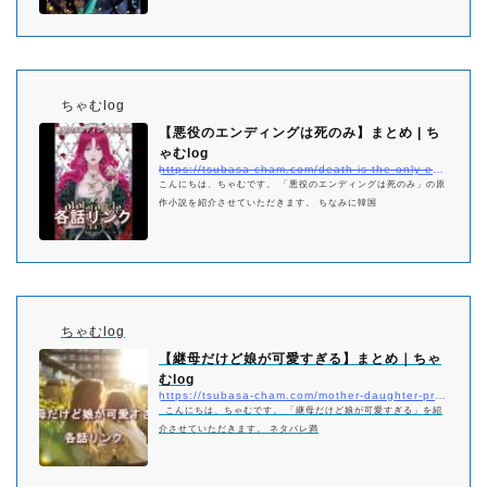
ちゃむlog
【悪役のエンディングは死のみ】まとめ | ち
ゃむlog
https://tsubasa-cham.com/death-is-the-only-ending-for-the-villainess-matome
こんにちは、ちゃむです。 「悪役のエンディングは死のみ」の原
作小説を紹介させていただきます。 ちなみに韓国
ちゃむlog
【継母だけど娘が可愛すぎる】まとめ｜ちゃ
むlog
https://tsubasa-cham.com/mother-daughter-pretty-matome
こんにちは、ちゃむです。 「継母だけど娘が可愛すぎる」を紹
介させていただきます。 ネタバレ満