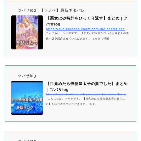
ツバサlog | 【ラノベ】最新ネタバレ
【悪女は砂時計をひっくり返す】まとめ | ツ
バサlog
https://sub.tsubasa-cham.com/the-secret-of-the-hourglass-matome/
こんにちは、ツバサです。 【悪女は砂時計をひっくり返す】の原
作小説を紹介させていただきます。 ちなみに韓国
ツバサlog
【目覚めたら怪物皇太子の妻でした】まとめ
｜ツバサlog
https://sub.tsubasa-cham.com/i-became-the-wife-of-the-monstrous-crown-prince-matome/
こんにちは、ツバサです。 【目覚めたら怪物皇太子の妻でし
た】を紹介させていただきます。 ネタ