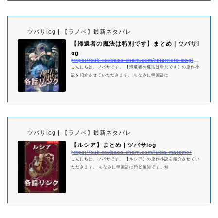
ツバサlog | 【ラノベ】最新ネタバレ
【帰還者の魔法は特別です】まとめ | ツバサl
og
https://sub.tsubasa-cham.com/returners-magic-should-be-specia-matome/
こんにちは、ツバサです。 【帰還者の魔法は特別です】の原作小
説を紹介させていただきます。 ちなみに韓国語は
ツバサlog | 【ラノベ】最新ネタバレ
【ルシア】まとめ | ツバサlog
https://sub.tsubasa-cham.com/lucia-matome/
こんにちは、ツバサです。 【ルシア】の原作小説を紹介させてい
ただきます。 ちなみに韓国語は殆ど無知です。知