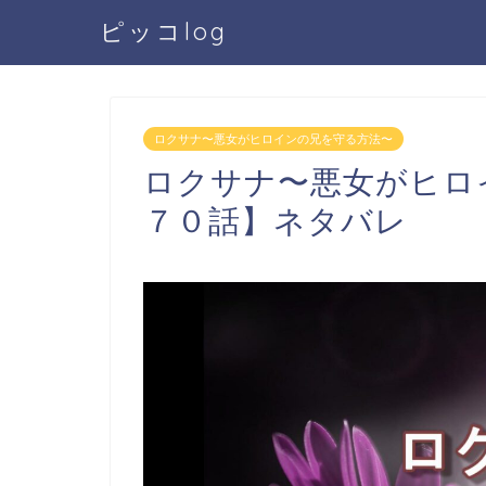
ピッコlog
ロクサナ〜悪女がヒロインの兄を守る方法〜
ロクサナ〜悪女がヒロ
７０話】ネタバレ