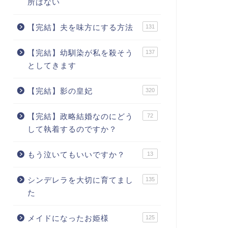
所はない
【完結】夫を味方にする方法
131
【完結】幼馴染が私を殺そう
137
としてきます
【完結】影の皇妃
320
【完結】政略結婚なのにどう
72
して執着するのですか？
もう泣いてもいいですか？
13
シンデレラを大切に育てまし
135
た
メイドになったお姫様
125