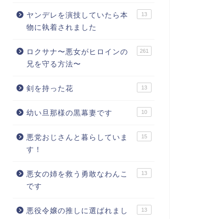
ヤンデレを演技していたら本
13
物に執着されました
ロクサナ〜悪女がヒロインの
261
兄を守る方法〜
剣を持った花
13
幼い旦那様の黒幕妻です
10
悪党おじさんと暮らしていま
15
す！
悪女の姉を救う勇敢なわんこ
13
です
悪役令嬢の推しに選ばれまし
13