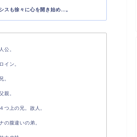
シスも徐々に心を開き始め…。
人公。
ロイン。
兄。
父親。
４つ上の兄。故人。
ナの腹違いの弟。