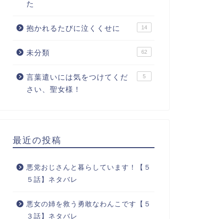
た
抱かれるたびに泣くくせに
14
未分類
62
言葉遣いには気をつけてくだ
5
さい、聖女様！
最近の投稿
悪党おじさんと暮らしています！【５
５話】ネタバレ
悪女の姉を救う勇敢なわんこです【５
３話】ネタバレ