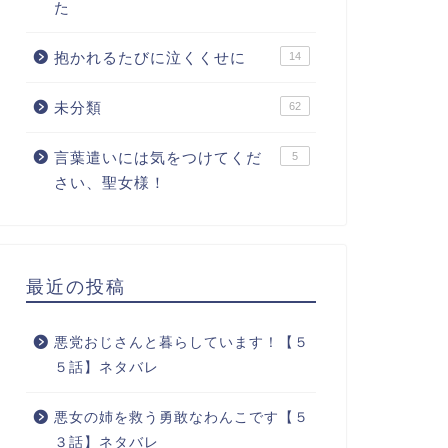
た
抱かれるたびに泣くくせに
14
未分類
62
言葉遣いには気をつけてくだ
5
さい、聖女様！
最近の投稿
悪党おじさんと暮らしています！【５
５話】ネタバレ
悪女の姉を救う勇敢なわんこです【５
３話】ネタバレ