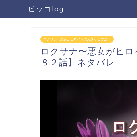
ピッコlog
ロクサナ〜悪女がヒロインの兄を守る方法〜
ロクサナ〜悪女がヒロ
８２話】ネタバレ