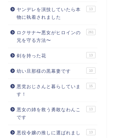
ヤンデレを演技していたら本
13
物に執着されました
ロクサナ〜悪女がヒロインの
261
兄を守る方法〜
剣を持った花
13
幼い旦那様の黒幕妻です
10
悪党おじさんと暮らしていま
15
す！
悪女の姉を救う勇敢なわんこ
13
です
悪役令嬢の推しに選ばれまし
13