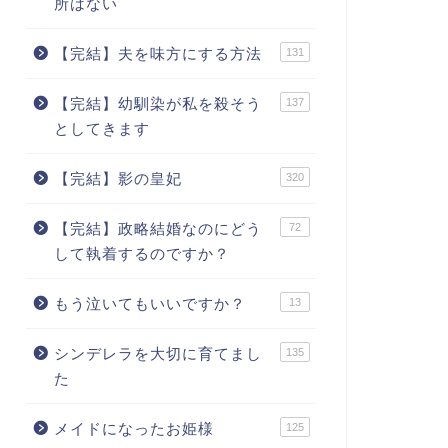
所はない
【完結】夫を味方にする方法
131
【完結】幼馴染が私を殺そう
137
としてきます
【完結】影の皇妃
320
【完結】政略結婚なのにどう
72
して執着するのですか？
もう泣いてもいいですか？
13
シンデレラを大切に育てまし
135
た
メイドになったお姫様
125