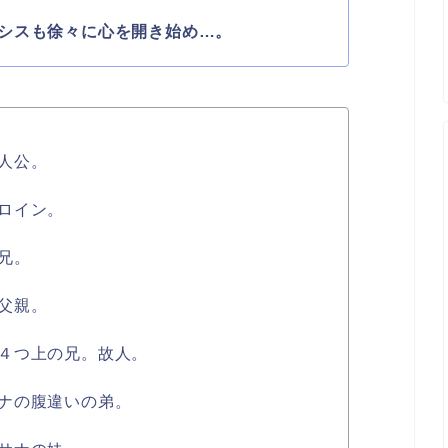
シスも徐々に心を開き始め…。
人公。
ロイン。
兄。
父親。
４つ上の兄。故人。
ナの腹違いの弟。