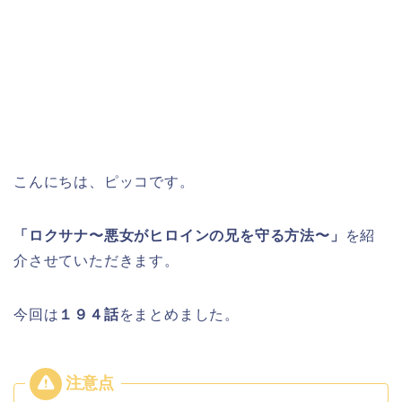
こんにちは、ピッコです。
「ロクサナ〜悪女がヒロインの兄を守る方法〜」
を紹
介させていただきます。
今回は
１９４
話
をまとめました。