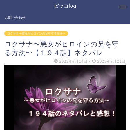
ピッコlog
お問い合わせ
ロクサナ〜悪女がヒロインの兄を守る方法〜
ロクサナ〜悪女がヒロインの兄を守
る方法〜【１９４話】ネタバレ
2023年7月14日
/
2023年7月21日