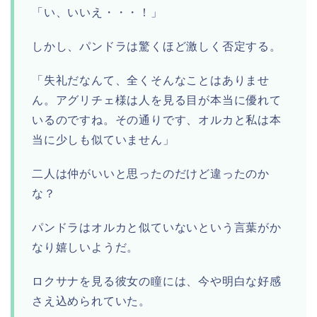
「い、いいえ・・・！」
しかし、パンドラは驚くほど激しく否定する。
「失礼だなんて、全くそんなことはありませ
ん。アグリチェ様は人を見る目が本当に優れて
いるのですね。その通りです、オルカと私は本
当に少しも似ていません」
二人は仲がいいと思ったのだけど違ったのか
な？
パンドラはオルカと似ていないという言葉がか
なり嬉しいようだ。
ロクサナを見る彼女の瞳には、今や明白な好感
さえ込められていた。