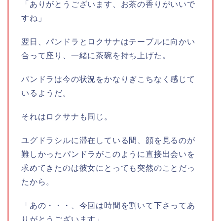
「ありがとうございます、お茶の香りがいいで
すね」
翌日、パンドラとロクサナはテーブルに向かい
合って座り、一緒に茶碗を持ち上げた。
パンドラは今の状況をかなりぎこちなく感じて
いるようだ。
それはロクサナも同じ。
ユグドラシルに滞在している間、顔を見るのが
難しかったパンドラがこのように直接出会いを
求めてきたのは彼女にとっても突然のことだっ
たから。
「あの・・・、今回は時間を割いて下さってあ
りがとうございます」