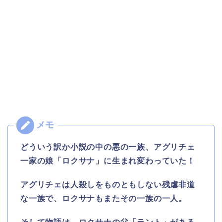
どういう訳か小説の中の悪の一族、アグリチェ
一家の娘「ロクサナ」に生まれ変わっていた！
アグリチェは人殺しをものともしない残虐非道
な一族で、ロクサナもまたその一族の一人。