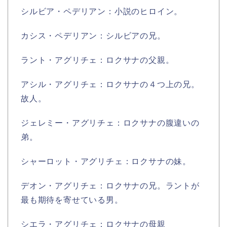
シルビア・ペデリアン：小説のヒロイン。
カシス・ペデリアン：シルビアの兄。
ラント・アグリチェ：ロクサナの父親。
アシル・アグリチェ：ロクサナの４つ上の兄。
故人。
ジェレミー・アグリチェ：ロクサナの腹違いの
弟。
シャーロット・アグリチェ：ロクサナの妹。
デオン・アグリチェ：ロクサナの兄。ラントが
最も期待を寄せている男。
シエラ・アグリチェ：ロクサナの母親