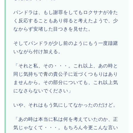
パンドラは、もし謝罪をしてもロクサナが冷た
く反応することもあり得ると考えたようで、少
なからず安堵した目つきを見せた。
そしてパンドラが少し前のようにもう一度躊躇
いながら付け加える。
「それと私、その・・・。これ以上、あの時と
同じ気持ちで青の貴公子に近づくつもりはあり
ませんから。その部分についても、これ以上気
になさらないでください」
いや、それはもう気にしてなかったのだけど。
「あの時は本当に私は何を考えていたのか、正
気じゃなくて・・・。もちろん今更こんな言い