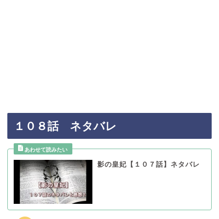
１０８話 ネタバレ
影の皇妃【１０７話】ネタバレ