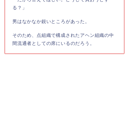
る？」
男はなかなか鋭いところがあった。
そのため、点組織で構成されたアヘン組織の中
間流通者としての席にいるのだろう。