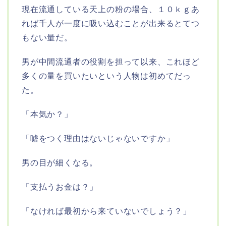
現在流通している天上の粉の場合、１０ｋｇあ
れば千人が一度に吸い込むことが出来るとてつ
もない量だ。
男が中間流通者の役割を担って以来、これほど
多くの量を買いたいという人物は初めてだっ
た。
「本気か？」
「嘘をつく理由はないじゃないですか」
男の目が細くなる。
「支払うお金は？」
「なければ最初から来ていないでしょう？」