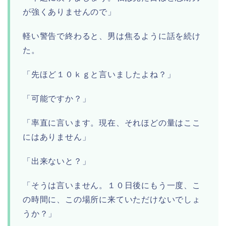
が強くありませんので」
軽い警告で終わると、男は焦るように話を続け
た。
「先ほど１０ｋｇと言いましたよね？」
「可能ですか？」
「率直に言います。現在、それほどの量はここ
にはありません」
「出来ないと？」
「そうは言いません。１０日後にもう一度、こ
の時間に、この場所に来ていただけないでしょ
うか？」