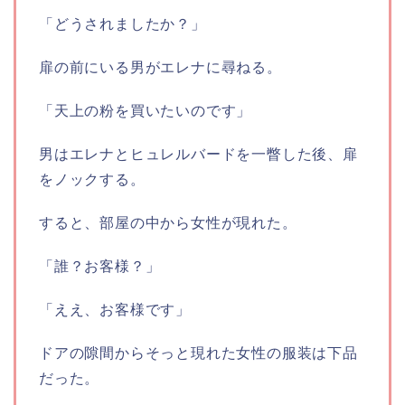
「どうされましたか？」
扉の前にいる男がエレナに尋ねる。
「天上の粉を買いたいのです」
男はエレナとヒュレルバードを一瞥した後、扉
をノックする。
すると、部屋の中から女性が現れた。
「誰？お客様？」
「ええ、お客様です」
ドアの隙間からそっと現れた女性の服装は下品
だった。