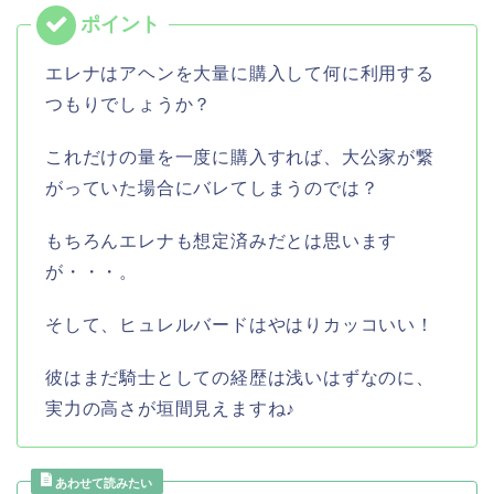
エレナはアヘンを大量に購入して何に利用する
つもりでしょうか？
これだけの量を一度に購入すれば、大公家が繋
がっていた場合にバレてしまうのでは？
もちろんエレナも想定済みだとは思います
が・・・。
そして、ヒュレルバードはやはりカッコいい！
彼はまだ騎士としての経歴は浅いはずなのに、
実力の高さが垣間見えますね♪