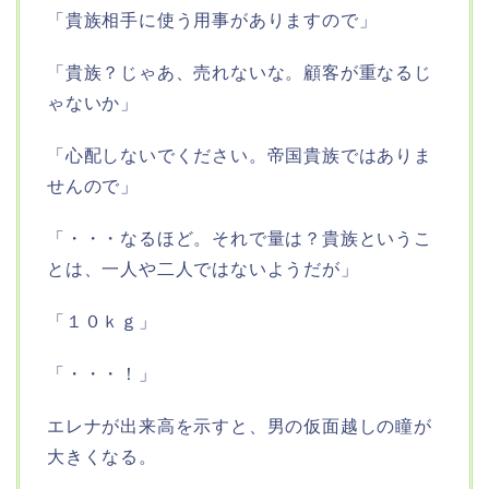
「貴族相手に使う用事がありますので」
「貴族？じゃあ、売れないな。顧客が重なるじ
ゃないか」
「心配しないでください。帝国貴族ではありま
せんので」
「・・・なるほど。それで量は？貴族というこ
とは、一人や二人ではないようだが」
「１０ｋｇ」
「・・・！」
エレナが出来高を示すと、男の仮面越しの瞳が
大きくなる。