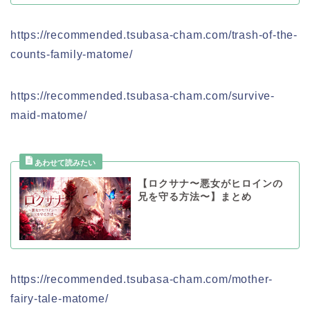
https://recommended.tsubasa-cham.com/trash-of-the-
counts-family-matome/
https://recommended.tsubasa-cham.com/survive-
maid-matome/
【ロクサナ〜悪女がヒロインの
兄を守る方法〜】まとめ
https://recommended.tsubasa-cham.com/mother-
fairy-tale-matome/