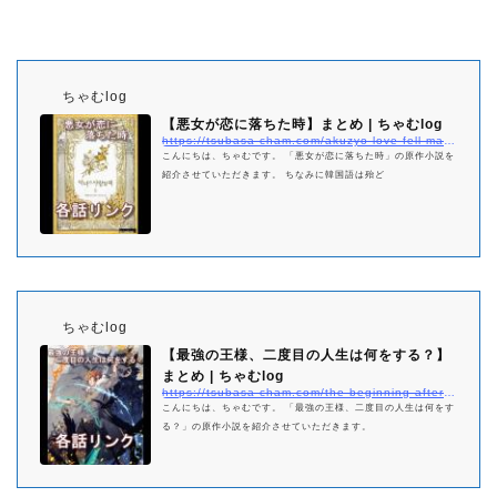
ちゃむlog
【悪女が恋に落ちた時】まとめ | ちゃむlog
https://tsubasa-cham.com/akuzyo-love-fell-matome
こんにちは、ちゃむです。 「悪女が恋に落ちた時」の原作小説を
紹介させていただきます。 ちなみに韓国語は殆ど
ちゃむlog
【最強の王様、二度目の人生は何をする？】
まとめ | ちゃむlog
https://tsubasa-cham.com/the-beginning-after-the-end-netabare-matome
こんにちは、ちゃむです。 「最強の王様、二度目の人生は何をす
る？」の原作小説を紹介させていただきます。