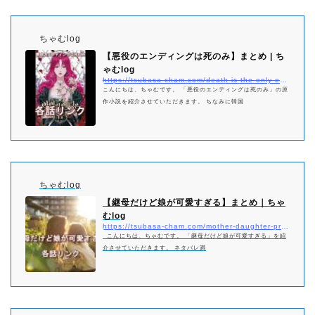
ちゃむlog
【悪役のエンディングは死のみ】まとめ | ち
ゃむlog
https://tsubasa-cham.com/death-is-the-only-ending-for-the-villainess-matome
こんにちは、ちゃむです。 「悪役のエンディングは死のみ」の原
作小説を紹介させていただきます。 ちなみに韓国
ちゃむlog
【継母だけど娘が可愛すぎる】まとめ｜ちゃ
むlog
https://tsubasa-cham.com/mother-daughter-pretty-matome
こんにちは、ちゃむです。 「継母だけど娘が可愛すぎる」を紹
介させていただきます。 ネタバレ満