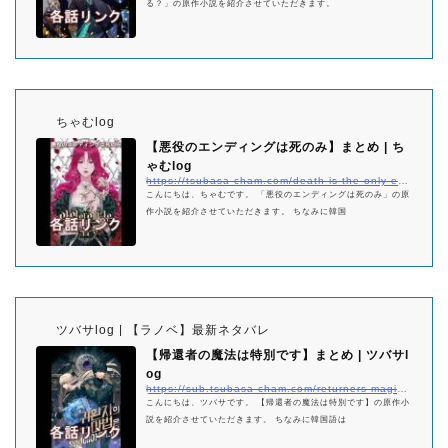
る？」の原作小説を紹介させていただきます。
ちゃむlog
【悪役のエンディングは死のみ】まとめ | ち
ゃむlog
https://tsubasa-cham.com/death-is-the-only-ending-for-the-villainess-matome
こんにちは、ちゃむです。 「悪役のエンディングは死のみ」の原
作小説を紹介させていただきます。 ちなみに韓国
ツバサlog | 【ラノベ】最新ネタバレ
【帰還者の魔法は特別です】まとめ | ツバサl
og
https://sub.tsubasa-cham.com/returners-magic-should-be-specia-matome/
こんにちは、ツバサです。 【帰還者の魔法は特別です】の原作小
説を紹介させていただきます。 ちなみに韓国語は