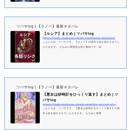
ツバサlog | 【ラノベ】最新ネタバレ
【ルシア】まとめ | ツバサlog
https://sub.tsubasa-cham.com/lucia-matome/
こんにちは、ツバサです。 【ルシア】の原作小説を紹介させてい
ただきます。 ちなみに韓国語は殆ど無知です。知
ツバサlog | 【ラノベ】最新ネタバレ
【悪女は砂時計をひっくり返す】まとめ | ツ
バサlog
https://sub.tsubasa-cham.com/the-secret-of-the-hourglass-matome/
こんにちは、ツバサです。 【悪女は砂時計をひっくり返す】の原
作小説を紹介させていただきます。 ちなみに韓国