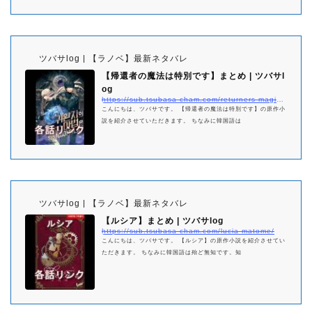
ツバサlog | 【ラノベ】最新ネタバレ
【帰還者の魔法は特別です】まとめ | ツバサl
og
https://sub.tsubasa-cham.com/returners-magic-should-be-specia-matome/
こんにちは、ツバサです。 【帰還者の魔法は特別です】の原作小
説を紹介させていただきます。 ちなみに韓国語は
ツバサlog | 【ラノベ】最新ネタバレ
【ルシア】まとめ | ツバサlog
https://sub.tsubasa-cham.com/lucia-matome/
こんにちは、ツバサです。 【ルシア】の原作小説を紹介させてい
ただきます。 ちなみに韓国語は殆ど無知です。知