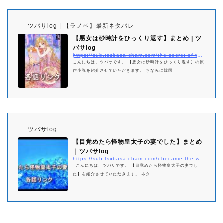
ツバサlog | 【ラノベ】最新ネタバレ
【悪女は砂時計をひっくり返す】まとめ | ツ
バサlog
https://sub.tsubasa-cham.com/the-secret-of-the-hourglass-matome/
こんにちは、ツバサです。 【悪女は砂時計をひっくり返す】の原
作小説を紹介させていただきます。 ちなみに韓国
ツバサlog
【目覚めたら怪物皇太子の妻でした】まとめ
｜ツバサlog
https://sub.tsubasa-cham.com/i-became-the-wife-of-the-monstrous-crown-prince-matome/
こんにちは、ツバサです。 【目覚めたら怪物皇太子の妻でし
た】を紹介させていただきます。 ネタ