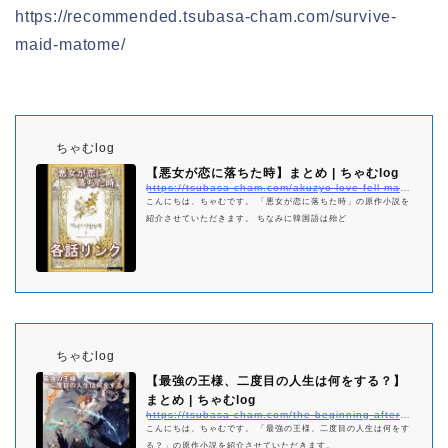
https://recommended.tsubasa-cham.com/survive-
maid-matome/
ちゃむlog
【悪女が恋に落ちた時】まとめ | ちゃむlog
https://tsubasa-cham.com/akuzyo-love-fell-matome
こんにちは、ちゃむです。 「悪女が恋に落ちた時」の原作小説を
紹介させていただきます。 ちなみに韓国語は殆ど
ちゃむlog
【最強の王様、二度目の人生は何をする？】
まとめ | ちゃむlog
https://tsubasa-cham.com/the-beginning-after-the-end-netabare-matome
こんにちは、ちゃむです。 「最強の王様、二度目の人生は何をす
る？」の原作小説を紹介させていただきます。