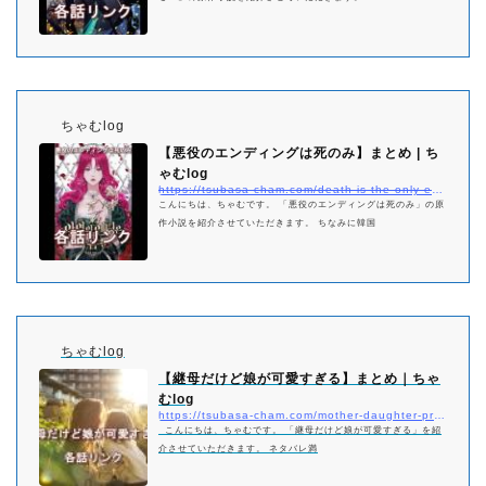
ちゃむlog
【悪役のエンディングは死のみ】まとめ | ち
ゃむlog
https://tsubasa-cham.com/death-is-the-only-ending-for-the-villainess-matome
こんにちは、ちゃむです。 「悪役のエンディングは死のみ」の原
作小説を紹介させていただきます。 ちなみに韓国
ちゃむlog
【継母だけど娘が可愛すぎる】まとめ｜ちゃ
むlog
https://tsubasa-cham.com/mother-daughter-pretty-matome
こんにちは、ちゃむです。 「継母だけど娘が可愛すぎる」を紹
介させていただきます。 ネタバレ満