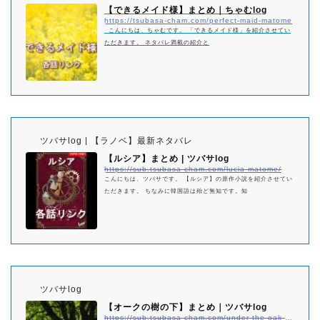
【できるメイド様】まとめ｜ちゃむlog
https://tsubasa-cham.com/perfect-maid-matome
こんにちは、ちゃむです。 「できるメイド様」を紹介させてい
ただきます。 ネタバレ満載の紹介と
ツバサlog | 【ラノベ】最新ネタバレ
【ルシア】まとめ | ツバサlog
https://sub.tsubasa-cham.com/lucia-matome/
こんにちは、ツバサです。 【ルシア】の原作小説を紹介させてい
ただきます。 ちなみに韓国語は殆ど無知です。知
ツバサlog
【オークの樹の下】まとめ｜ツバサlog
https://sub.tsubasa-cham.com/under-the-oak-tree-matome/