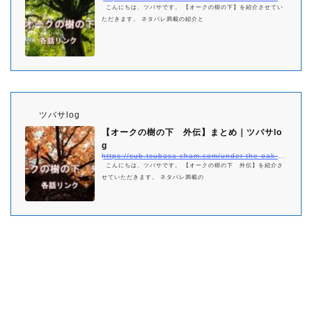
こんにちは、ツバサです。 【オークの樹の下】を紹介させてい
ただきます。 ネタバレ満載の紹介と
ツバサlog
【オークの樹の下 外伝】まとめ｜ツバサlo
g
https://sub.tsubasa-cham.com/under-the-oak-tree-side-story-matome/
こんにちは、ツバサです。 【オークの樹の下 外伝】を紹介さ
せていただきます。 ネタバレ満載の