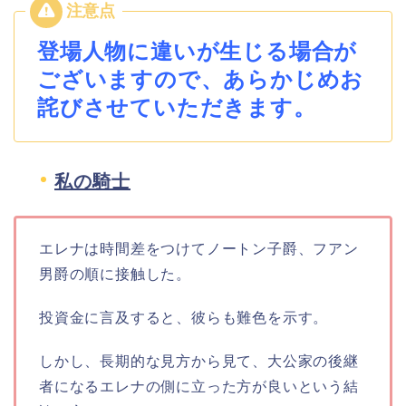
登場人物に違いが生じる場合が
ございますので、あらかじめお
詫びさせていただきます。
私の騎士
エレナは時間差をつけてノートン子爵、フアン
男爵の順に接触した。
投資金に言及すると、彼らも難色を示す。
しかし、長期的な見方から見て、大公家の後継
者になるエレナの側に立った方が良いという結