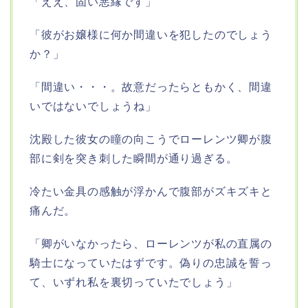
「ええ、固い悪縁です」
「彼がお嬢様に何か間違いを犯したのでしょう
か？」
「間違い・・・。故意だったらともかく、間違
いではないでしょうね」
沈殿した彼女の瞳の向こうでローレンツ卿が腹
部に剣を突き刺した瞬間が通り過ぎる。
冷たい金具の感触が浮かんで腹部がズキズキと
痛んだ。
「卿がいなかったら、ローレンツが私の直属の
騎士になっていたはずです。偽りの忠誠を誓っ
て、いずれ私を裏切っていたでしょう」