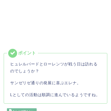
ヒュレルバードとローレンツが戦う日は訪れる
のでしょうか？
サンゼリゼ通りの発展に喜ぶエレナ。
Lとしての活動は順調に進んでいるようですね。