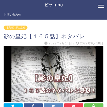
ピッコlog
お問い合わせ
【完結】影の皇妃
影の皇妃【１６５話】ネタバレ
2022年9月14日
/
2022年9月18日