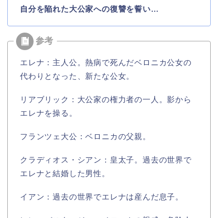
自分を陥れた大公家への復讐を誓い…
エレナ：主人公。熱病で死んだベロニカ公女の
代わりとなった、新たな公女。
リアブリック：大公家の権力者の一人。影から
エレナを操る。
フランツェ大公：ベロニカの父親。
クラディオス・シアン：皇太子。過去の世界で
エレナと結婚した男性。
イアン：過去の世界でエレナは産んだ息子。