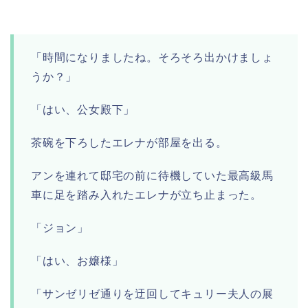
「時間になりましたね。そろそろ出かけましょ
うか？」
「はい、公女殿下」
茶碗を下ろしたエレナが部屋を出る。
アンを連れて邸宅の前に待機していた最高級馬
車に足を踏み入れたエレナが立ち止まった。
「ジョン」
「はい、お嬢様」
「サンゼリゼ通りを迂回してキュリー夫人の展