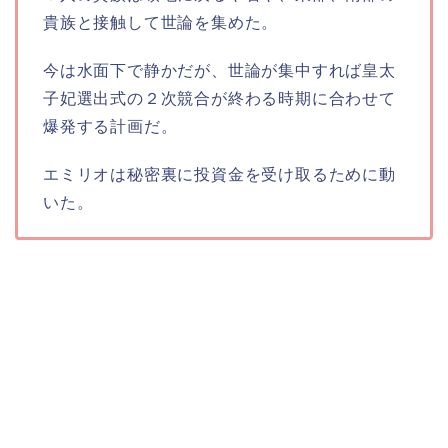
貴族と接触して世論を集めた。
今は水面下で静かだが、世論が集中すれば皇太
子妃選出式の２次競合が終わる時期に合わせて
爆発する計画だ。
エミリオは秘密裏に投資金を受け取るために動
いた。