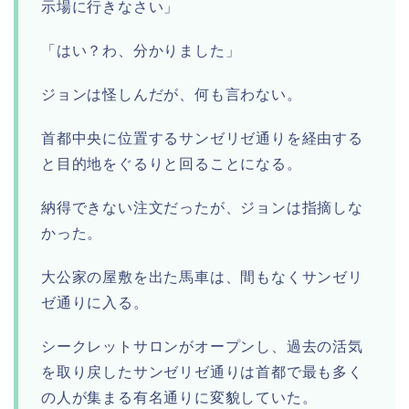
示場に行きなさい」
「はい？わ、分かりました」
ジョンは怪しんだが、何も言わない。
首都中央に位置するサンゼリゼ通りを経由する
と目的地をぐるりと回ることになる。
納得できない注文だったが、ジョンは指摘しな
かった。
大公家の屋敷を出た馬車は、間もなくサンゼリ
ゼ通りに入る。
シークレットサロンがオープンし、過去の活気
を取り戻したサンゼリゼ通りは首都で最も多く
の人が集まる有名通りに変貌していた。