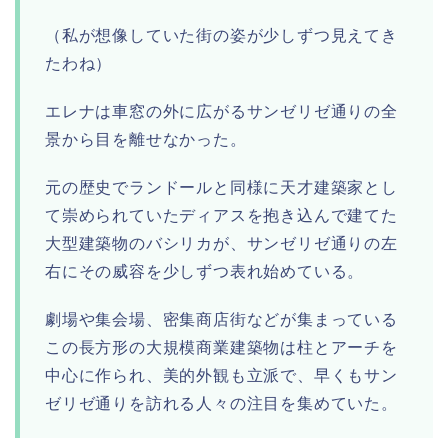
（私が想像していた街の姿が少しずつ見えてき
たわね）
エレナは車窓の外に広がるサンゼリゼ通りの全
景から目を離せなかった。
元の歴史でランドールと同様に天才建築家とし
て崇められていたディアスを抱き込んで建てた
大型建築物のバシリカが、サンゼリゼ通りの左
右にその威容を少しずつ表れ始めている。
劇場や集会場、密集商店街などが集まっている
この長方形の大規模商業建築物は柱とアーチを
中心に作られ、美的外観も立派で、早くもサン
ゼリゼ通りを訪れる人々の注目を集めていた。