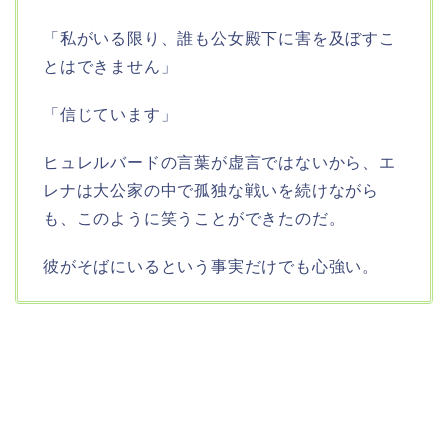
「私がいる限り、誰も公女殿下に害を及ぼすこ
とはできません」
「信じています」
ヒュレルバードの言葉が虚言ではないから、エ
レナは大公家の中で孤独な戦いを続けながら
も、このように笑うことができたのだ。
彼がそばにいるという事実だけでも心強い。