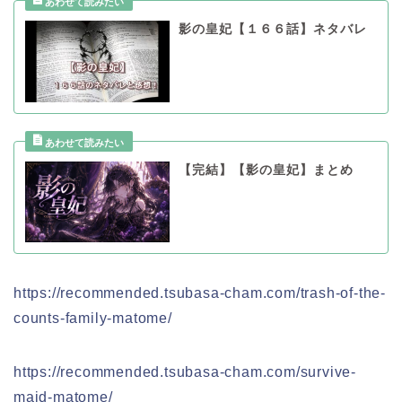
影の皇妃【１６６話】ネタバレ
【完結】【影の皇妃】まとめ
https://recommended.tsubasa-cham.com/trash-of-the-
counts-family-matome/
https://recommended.tsubasa-cham.com/survive-
maid-matome/