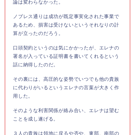
論は変わらなかった。
ノブレス通りは成功が既定事実化された事業で
あるため、損害は受けないというそれなりの計
算が立ったのだろう。
口頭契約というのは気にかかったが、エレナの
署名が入っている証明書を書いてくれるという
話に納得したのだ。
その裏には、高圧的な姿勢でいつでも他の貴族
に代わりがいるというエレナの言葉が大きく作
用した。
そのような利害関係が絡み合い、エレナは望む
ことを成し遂げる。
３人の貴族は領地に戻るや否や、東部、南部の