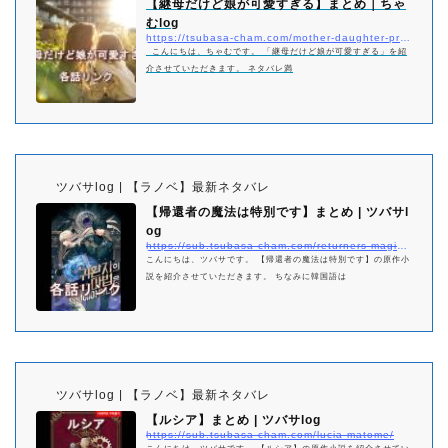
【継母だけど娘が可愛すぎる】まとめ｜ちゃ
むlog
https://tsubasa-cham.com/mother-daughter-pretty-matome
こんにちは、ちゃむです。 「継母だけど娘が可愛すぎる」を紹
介させていただきます。 ネタバレ満
ツバサlog | 【ラノベ】最新ネタバレ
【帰還者の魔法は特別です】まとめ | ツバサl
og
https://sub.tsubasa-cham.com/returners-magic-should-be-specia-matome/
こんにちは、ツバサです。 【帰還者の魔法は特別です】の原作小
説を紹介させていただきます。 ちなみに韓国語は
ツバサlog | 【ラノベ】最新ネタバレ
【ルシア】まとめ | ツバサlog
https://sub.tsubasa-cham.com/lucia-matome/