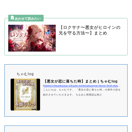
【ロクサナ〜悪女がヒロインの
兄を守る方法〜】まとめ
ちゃむlog
【悪女が恋に落ちた時】まとめ | ちゃむlog
https://tsubasa-cham.com/akuzyo-love-fell-matome
こんにちは、ちゃむです。 「悪女が恋に落ちた時」の原作小説を
紹介させていただきます。 ちなみに韓国語は殆ど