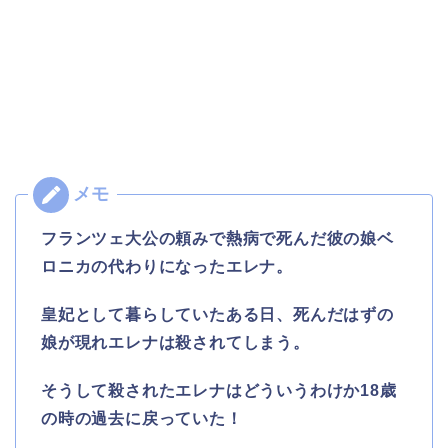
フランツェ大公の頼みで熱病で死んだ彼の娘ベ
ロニカの代わりになったエレナ。
皇妃として暮らしていたある日、死んだはずの
娘が現れエレナは殺されてしまう。
そうして殺されたエレナはどういうわけか18歳
の時の過去に戻っていた！