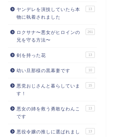
ヤンデレを演技していたら本
13
物に執着されました
ロクサナ〜悪女がヒロインの
261
兄を守る方法〜
剣を持った花
13
幼い旦那様の黒幕妻です
10
悪党おじさんと暮らしていま
15
す！
悪女の姉を救う勇敢なわんこ
13
です
悪役令嬢の推しに選ばれまし
13