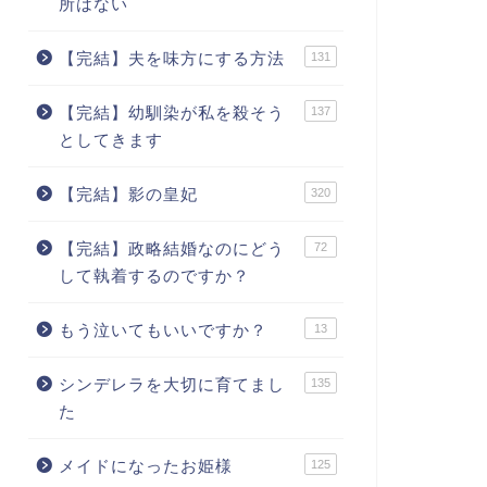
所はない
【完結】夫を味方にする方法
131
【完結】幼馴染が私を殺そう
137
としてきます
【完結】影の皇妃
320
【完結】政略結婚なのにどう
72
して執着するのですか？
もう泣いてもいいですか？
13
シンデレラを大切に育てまし
135
た
メイドになったお姫様
125