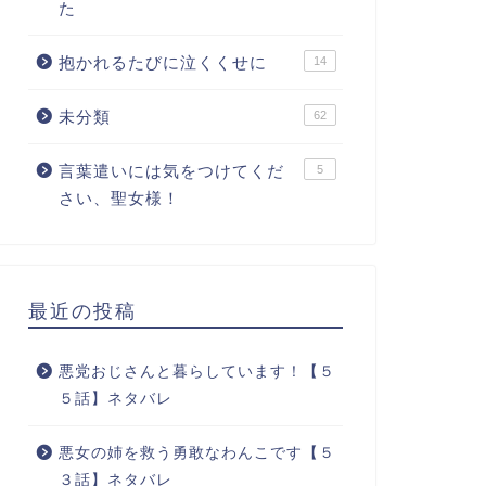
た
抱かれるたびに泣くくせに
14
未分類
62
言葉遣いには気をつけてくだ
5
さい、聖女様！
最近の投稿
悪党おじさんと暮らしています！【５
５話】ネタバレ
悪女の姉を救う勇敢なわんこです【５
３話】ネタバレ