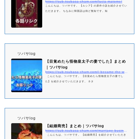
https://sub.tsubasa-cham.com/lucia-matome/
こんにちは、ツバサです。 【ルシア】の原作小説を紹介させてい
ただきます。 ちなみに韓国語は殆ど無知です。知
ツバサlog
【目覚めたら怪物皇太子の妻でした】まとめ
｜ツバサlog
https://sub.tsubasa-cham.com/i-became-the-wife-of-the-monstrous-crown-prince-matome/
こんにちは、ツバサです。 【目覚めたら怪物皇太子の妻でし
た】を紹介させていただきます。 ネタ
ツバサlog
【結婚商売】まとめ｜ツバサlog
https://sub.tsubasa-cham.com/marriage-business-matome/
こんにちは、ツバサです。 【結婚商売】を紹介させていただき