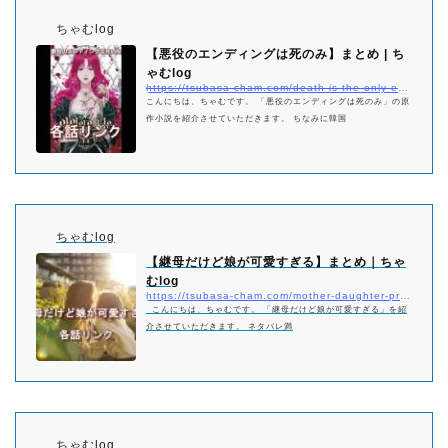
ちゃむlog
【悪役のエンディングは死のみ】まとめ | ち
ゃむlog
https://tsubasa-cham.com/death-is-the-only-ending-for-the-villainess-matome
こんにちは、ちゃむです。 「悪役のエンディングは死のみ」の原
作小説を紹介させていただきます。 ちなみに韓国
ちゃむlog
【継母だけど娘が可愛すぎる】まとめ｜ちゃ
むlog
https://tsubasa-cham.com/mother-daughter-pretty-matome
こんにちは、ちゃむです。 「継母だけど娘が可愛すぎる」を紹
介させていただきます。 ネタバレ満
ちゃむlog