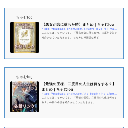
ちゃむlog
【悪女が恋に落ちた時】まとめ | ちゃむlog
https://tsubasa-cham.com/akuzyo-love-fell-matome
こんにちは、ちゃむです。 「悪女が恋に落ちた時」の原作小説を
紹介させていただきます。 ちなみに韓国語は殆ど
ちゃむlog
【最強の王様、二度目の人生は何をする？】
まとめ | ちゃむlog
https://tsubasa-cham.com/the-beginning-after-the-end-netabare-matome
こんにちは、ちゃむです。 「最強の王様、二度目の人生は何をす
る？」の原作小説を紹介させていただきます。