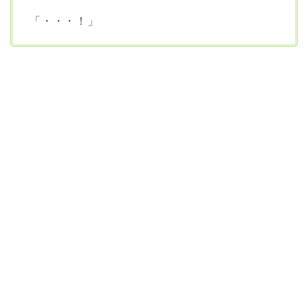
「・・・！」