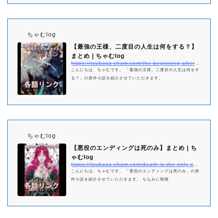
ちゃむlog
【最強の王様、二度目の人生は何をする？】
まとめ | ちゃむlog
https://tsubasa-cham.com/the-beginning-after-the-end-netabare-matome
こんにちは、ちゃむです。 「最強の王様、二度目の人生は何をす
る？」の原作小説を紹介させていただきます。
ちゃむlog
【悪役のエンディングは死のみ】まとめ | ち
ゃむlog
https://tsubasa-cham.com/death-is-the-only-ending-for-the-villainess-matome
こんにちは、ちゃむです。 「悪役のエンディングは死のみ」の原
作小説を紹介させていただきます。 ちなみに韓国