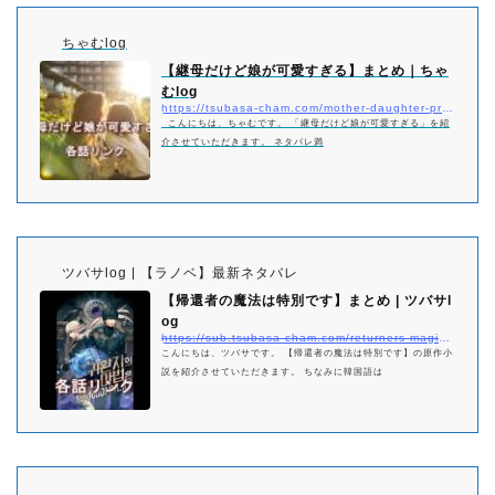
ちゃむlog
【継母だけど娘が可愛すぎる】まとめ｜ちゃ
むlog
https://tsubasa-cham.com/mother-daughter-pretty-matome
こんにちは、ちゃむです。 「継母だけど娘が可愛すぎる」を紹
介させていただきます。 ネタバレ満
ツバサlog | 【ラノベ】最新ネタバレ
【帰還者の魔法は特別です】まとめ | ツバサl
og
https://sub.tsubasa-cham.com/returners-magic-should-be-specia-matome/
こんにちは、ツバサです。 【帰還者の魔法は特別です】の原作小
説を紹介させていただきます。 ちなみに韓国語は