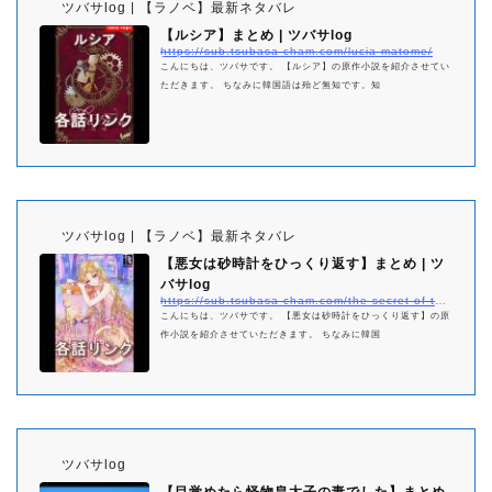
ツバサlog | 【ラノベ】最新ネタバレ
【ルシア】まとめ | ツバサlog
https://sub.tsubasa-cham.com/lucia-matome/
こんにちは、ツバサです。 【ルシア】の原作小説を紹介させてい
ただきます。 ちなみに韓国語は殆ど無知です。知
ツバサlog | 【ラノベ】最新ネタバレ
【悪女は砂時計をひっくり返す】まとめ | ツ
バサlog
https://sub.tsubasa-cham.com/the-secret-of-the-hourglass-matome/
こんにちは、ツバサです。 【悪女は砂時計をひっくり返す】の原
作小説を紹介させていただきます。 ちなみに韓国
ツバサlog
【目覚めたら怪物皇太子の妻でした】まとめ