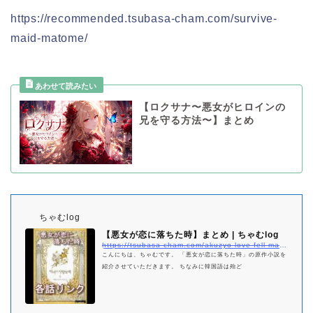
https://recommended.tsubasa-cham.com/survive-
maid-matome/
【ロクサナ〜悪女がヒロインの
兄を守る方法〜】まとめ
ちゃむlog
【悪女が恋に落ちた時】まとめ | ちゃむlog
https://tsubasa-cham.com/akuzyo-love-fell-matome
こんにちは、ちゃむです。 「悪女が恋に落ちた時」の原作小説を
紹介させていただきます。 ちなみに韓国語は殆ど