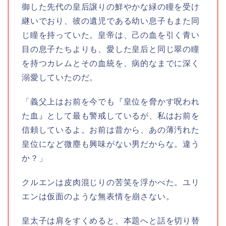
御した先代の皇后譲りの鮮やかな緑の瞳を受け
継いでおり、彼の遺児である幼い息子もまた同
じ瞳を持っていた。皇帝は、己の血を引く青い
目の息子たちよりも、愛した皇后と同じ翠の瞳
を持つカレムとその血統を、病的なまでに深く
溺愛していたのだ。
「義父上はお前を今でも『皇位を脅かす呪われ
た血』として最も警戒しているが、私はお前を
信頼しているよ。お前は昔から、あの薄汚れた
皇位になど微塵も興味がない男だからな。違う
か？」
クルエンは皮肉混じりの苦笑を浮かべた。ユリ
エンは仮面のような無表情を崩さない。
皇太子は肩をすくめると、本題へと話を切り替