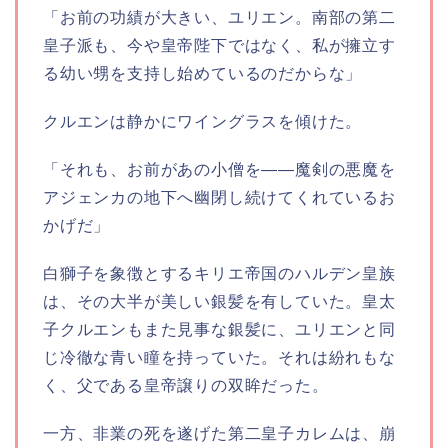
「お前の功績が大きい、ユリエン。南部の第二
皇子派も、今や皇帝陛下ではなく、私が擁立す
る幼い甥を支持し始めているのだからな」
クルエンは静かにワイングラスを傾けた。
「それも、お前があの小僧を――魔剣の悪魔を
アジェンカの地下へ幽閉し続けてくれているお
かげだ」
白獅子を象徴とするキリエ帝国のハルデン皇族
は、その大半が美しい銀髪を有していた。皇太
子クルエンもまた見事な銀髪に、ユリエンと同
じ冷徹な青い瞳を持っていた。それは紛れもな
く、父である皇帝譲りの双眸だった。
一方、非業の死を遂げた第二皇子カレムは、崩