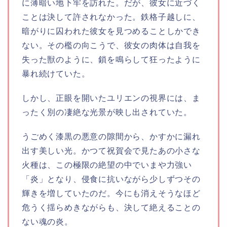
に薄暗い地下牢を訪れた。だが、彼女に近づく
ことは決して許されなかった。鉄格子越しに、
暗がりに囚われた彼女を見つめることしかでき
ない。その檻の向こうで、彼女の肉体は自我を
失った獣のように、鎖を鳴らして狂ったように
暴れ続けていた。
しかし、正眼を開いたユリエンの視界には、ま
ったく別の凄絶な光景が映し出されていた。
うごめく漆黒の悪意の隙間から、かすかに漏れ
出す美しい光。かつて祝賀会で見たあの小さな
火種は、この極限の絶望の中でいまや力強い
「炎」となり、侵食に抗いながら少しずつその
輝きを増していたのだ。今にも消えそうなほど
危うく揺らめきながらも、決して絶えることの
ない魂の炎。