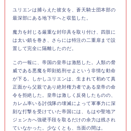
ユリエンは捕らえた彼女を、蒼天騎士団本部の
最深部にある地下牢へと収監した。
魔力を封じる厳重な封印具を取り付け、四肢に
は太い鎖を巻き、さらには特注の二重扉まで設
置して完全に隔離したのだ。
この一報に、帝国の皇帝は激怒した。人類の脅
威である悪魔を即刻処刑せよという非情な勅命
が下る。しかしユリエンは、生まれて初めて真
正面から父親であり絶対権力者である皇帝の命
令を拒絶した。皇帝は激しく反発したものの、
カレム率いる討伐隊の壊滅によって軍事力に深
刻な打撃を受けていた帝国には、もはや聖地ア
ジェンカへ強硬手段を取るだけの余力は残され
ていなかった。少なくとも、当面の間は。