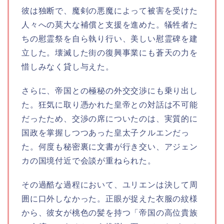
彼は独断で、魔剣の悪魔によって被害を受けた
人々への莫大な補償と支援を進めた。犠牲者た
ちの慰霊祭を自ら執り行い、美しい慰霊碑を建
立した。壊滅した街の復興事業にも蒼天の力を
惜しみなく貸し与えた。
さらに、帝国との極秘の外交交渉にも乗り出し
た。狂気に取り憑かれた皇帝との対話は不可能
だったため、交渉の席についたのは、実質的に
国政を掌握しつつあった皇太子クルエンだっ
た。何度も秘密裏に文書が行き交い、アジェン
カの国境付近で会談が重ねられた。
その過酷な過程において、ユリエンは決して周
囲に口外しなかった。正眼が捉えた衣服の紋様
から、彼女が桃色の髪を持つ「帝国の高位貴族