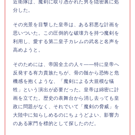
近衛隊は、魔剣に取り憑かれた男を隠密裏に処
分した。
その光景を目撃した皇帝は、ある邪悪な計画を
思いついた。この圧倒的な破壊力を持つ魔剣を
利用し、愛する第二皇子カレムの武名と名声を
高めようと。
そのためには、帝国全土の人々――特に皇帝へ
反発する有力貴族たちが、骨の髄から恐怖と危
機感を抱くような、「魔剣による大規模な犠
牲」という演出が必要だった。皇帝は綿密に計
画を立てた。歴史の表舞台から消し去っても皇
政に問題がなく、それでいて「魔剣の脅威」を
大陸中に知らしめるのにちょうどよい、影響力
のある家門を標的として探したのだ。