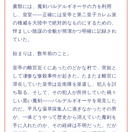
書類には、魔剣バルデルギオーサの力を利用
し、皇室――正確には皇帝と第二皇子カレム派
の権威を大陸中で絶対的なものにするための、
悍ましい陰謀の全貌が簡潔かつ明確に記録され
ていた。
始まりは、数年前のこと。
皇帝の離宮近くにあったのどかな村で、突如と
して凄惨な惨殺事件が起きた。たまたま離宮に
滞在していた皇帝は近衛隊を派遣し、犯人を討
ち取る。そして、その犯人が所持していた禍々
しい黒い魔剣――バルデルギオーサを発見した
のだ。平凡な薬草採集人に過ぎなかったその男
が、一体どうやって歴史から消えていた魔剣を
手に入れたのか、その経緯は不明だった。だが