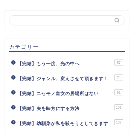
カテゴリー
57
【完結】もう一度、光の中へ
74
【完結】ジャンル、変えさせて頂きます！
91
【完結】ニセモノ皇女の居場所はない
131
【完結】夫を味方にする方法
137
【完結】幼馴染が私を殺そうとしてきます