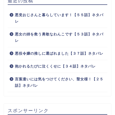
最近の投稿
悪党おじさんと暮らしています！【５５話】ネタバ
レ
悪女の姉を救う勇敢なわんこです【５３話】ネタバ
レ
悪役令嬢の推しに選ばれました【３７話】ネタバレ
抱かれるたびに泣くくせに【３４話】ネタバレ
言葉遣いには気をつけてください、聖女様！【２５
話】ネタバレ
スポンサーリンク