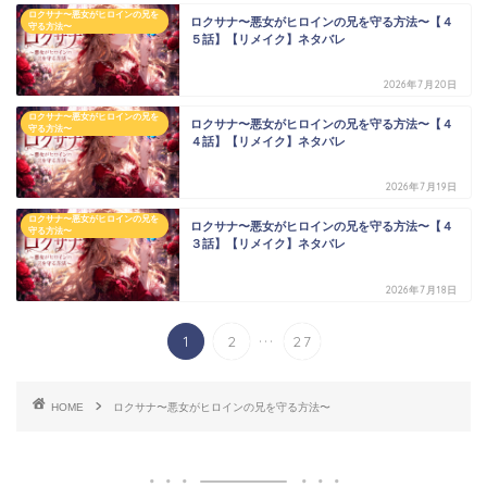
ロクサナ〜悪女がヒロインの兄を
ロクサナ〜悪女がヒロインの兄を守る方法〜【４
守る方法〜
５話】【リメイク】ネタバレ
2026年7月20日
ロクサナ〜悪女がヒロインの兄を
ロクサナ〜悪女がヒロインの兄を守る方法〜【４
守る方法〜
４話】【リメイク】ネタバレ
2026年7月19日
ロクサナ〜悪女がヒロインの兄を
ロクサナ〜悪女がヒロインの兄を守る方法〜【４
守る方法〜
３話】【リメイク】ネタバレ
2026年7月18日
...
1
2
27
HOME
ロクサナ〜悪女がヒロインの兄を守る方法〜